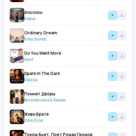
Аполлон
Maeve
Ordinary Dream
Kimo Sounds
Do You Want More
Joost
Spark In The Dark
Diazza
Помнят Дворы
Витя Матанга & Тамави
Живи Брате
Orion Drive
Током Бьет. Поет Роман Громов