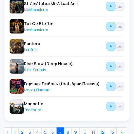
Străinătatea Mi-A Luat Anii
Mockmasterro
Tot Ce E Ieftin
Mockmasterro
Pantera
Konfuz
Rise Slow (Deep House)
Kimo Sounds
Горячая Любовь (feat. Арни Пашаян)
Марат Пашаян
Magnetic
The Bausa
‹
1
2
3
4
5
6
7
8
9
10
11
12
13
14