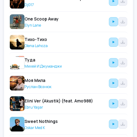
Dj017
One Scoop Away
Elyn Lane
Тихо-Тихо
Olena Lahoza
Туда
Михей И Джуманджи
Моя Мила
Руслан Вознюк
Elini Ver (Akustik) (feat. Amo988)
Ebru Yaşar
Sweet Nothings
Oskar Med K