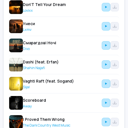
Don'T Tell Your Dream
Lovixx
Унеси
Lxmv
Смарагдові Ночі
Divo
Dashi (feat. Erfan)
Shahin Najafi
Vaghti Raft (feat. Sogand)
Sijal
Scoreboard
Away
I Proved Them Wrong
The Dark Country West Music