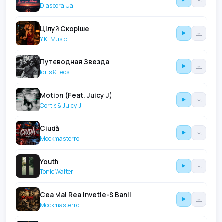
Diaspora Ua
Цілуй Скоріше
Y.K. Music
Путеводная Звезда
Idris & Leos
Motion (Feat. Juicy J)
Cortis & Juicy J
Ciudă
Mockmasterro
Youth
Tonic Walter
Cea Mai Rea Invetie-S Banii
Mockmasterro