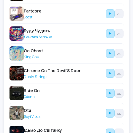
Fartcore
Joost
Буду Чудить
Леночка Белочка
Go Ghost
King Gnu
Chrome On The Devil’S Door
Dusty Strings
Ride On
Odenn
Gta
Seyi Vibez
Їдьмо До Світанку