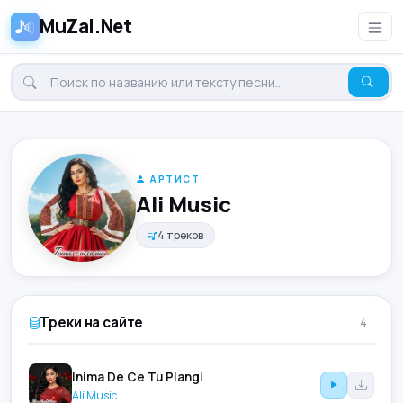
MuZal.Net
АРТИСТ
Ali Music
4 треков
Треки на сайте
4
Inima De Ce Tu Plangi
Ali Music