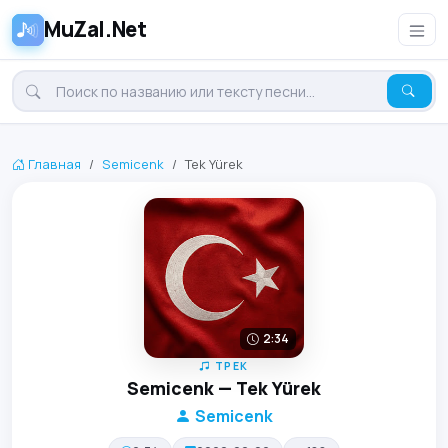
MuZal.Net
Главная
Semicenk
Tek Yürek
2:34
ТРЕК
Semicenk — Tek Yürek
Semicenk