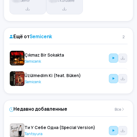
Nebi Demir
Ayhan Kurudere
Ещё от
Semicenk
2
Çıkmaz Bir Sokakta
Semicenk
Üzülmedim Ki (feat. Büken)
Semicenk
Недавно добавленные
Все
Ти У Себе Одна (Special Version)
Tantsyura