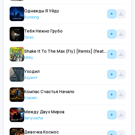
Однажды Я Уйду
Russong
Тебя Нежно Грубо
Taras
Shake It To The Max (Fly) [Remix] (feat. Shenseea & Skillibeng & Silent Addy)
Moliy
Уходил
Asyamf
Компас Счастья Начало
Kraiven
Между Двух Миров
Vanyuscha
Девочка Космос