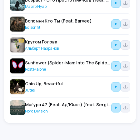
Марго Нуар
Вспомни Кто Ты (Feat. Barvee)
Edisonfit
Кругом Голова
Альберт Назранов
Sunflower (Spider-Man: Into The Spider-Verse) (feat. Swae Lee)
Post Malone
Chin Up, Beautiful
Jutes
Маґура 47 (Feat. АдʼЮнкт) (feat. Sergio Tacchini & Культурні Сили)
Nord Division