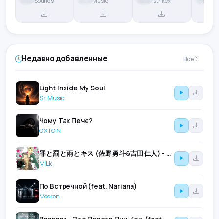
Kimo Sounds
A.L.A Music
Ravenstrikex
The Wee
Недавно добавленные
Все
Light Inside My Soul
Sk.Music
Чому Так Пече?
O X I O N
罪と罰と雨とキス (佐野勇斗&吉田仁人) - Tsumi To Batsu To Ame To Kiss (Hayato Sano & Jinto Yoshida)
M!Lk
По Встречной (feat. Nariana)
Meeron
Возраст - Это Просто Пин-Код (feat. Александра Чистякова & Лилия Вайн)