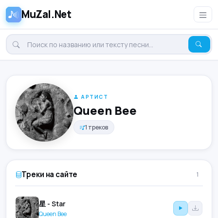
MuZal.Net
АРТИСТ
Queen Bee
1 треков
Треки на сайте
1
星 - Star
Queen Bee