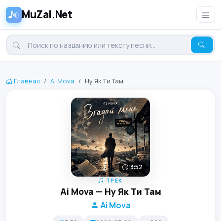
MuZal.Net
Главная
Ai Mova
Ну Як Ти Там
3:52
ТРЕК
Ai Mova — Ну Як Ти Там
Ai Mova