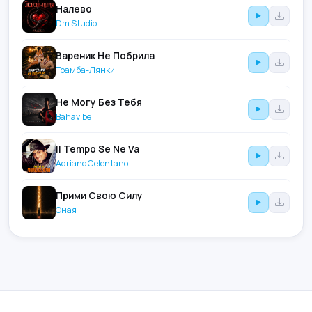
Налево
Dm Studio
Вареник Не Побрила
Трамба-Лянки
Не Могу Без Тебя
Bahavibe
Il Tempo Se Ne Va
Adriano Celentano
Прими Свою Силу
Оная