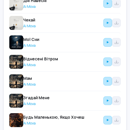
Дні Навесні
Ai Mova
Чекай
Ai Mova
Мої Сни
Ai Mova
Віднесені Вітром
Ai Mova
Мам
Ai Mova
Згадай Мене
Ai Mova
Будь Маленькою, Якщо Хочеш
Ai Mova