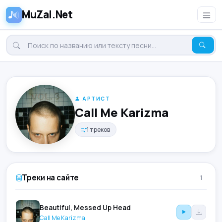
MuZal.Net
АРТИСТ
Call Me Karizma
1 треков
Треки на сайте
1
Beautiful, Messed Up Head
Call Me Karizma