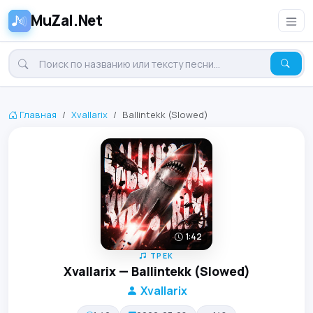
MuZal.Net
Главная
Xvallarix
Ballintekk (Slowed)
1:42
ТРЕК
Xvallarix — Ballintekk (Slowed)
Xvallarix