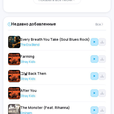
Недавно добавленные
Все
Every Breath You Take (Soul Blues Rock)
The Era Blend
Farming
Stray Kids
그날 Back Then
Stray Kids
After You
Stray Kids
The Monster (Feat. Rihanna)
Eminem