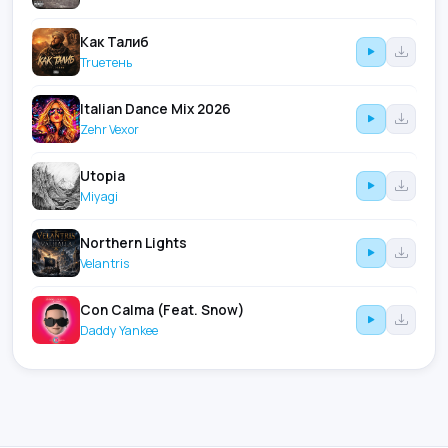
Как Талиб
Trueтень
Italian Dance Mix 2026
Zehr Vexor
Utopia
Miyagi
Northern Lights
Velantris
Con Calma (Feat. Snow)
Daddy Yankee