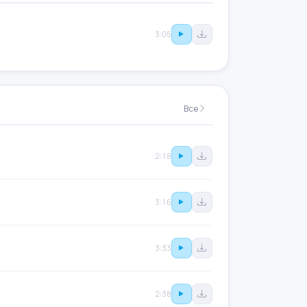
3:05
Все
2:18
3:16
3:33
2:38