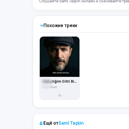
Слушайте Sami̇ Taşkin онлайн и скачивайте тре
Похожие треки
Gençliğim Gitti Bittim Tükendim
Erol Sever
Ещё от
Sami̇ Taşkin