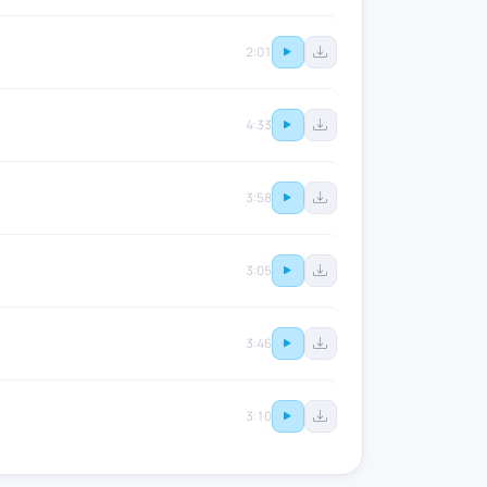
2:01
4:33
3:58
3:05
3:46
3:10