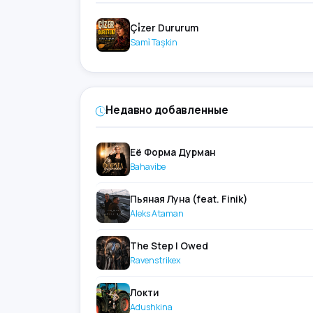
Çi̇zer Dururum
Sami̇ Taşkin
Недавно добавленные
Её Форма Дурман
Bahavibe
Пьяная Луна (feat. Finik)
Aleks Ataman
The Step I Owed
Ravenstrikex
Локти
Adushkina