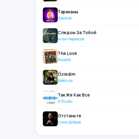
Тараканы
Steshok
Следом За Тобой
Алан Черкасов
The Look
Roxette
Özledim
Mebrure
Так Же Как Все
A'Studio
Отстаньте
Клим Добров