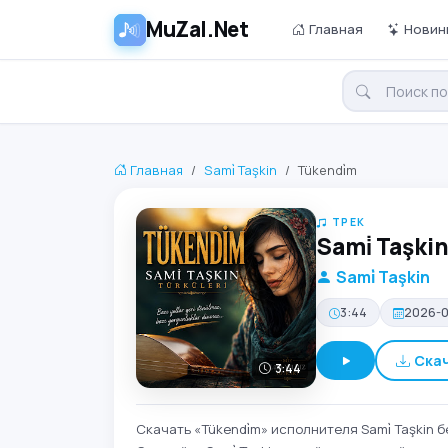
MuZal.Net
Главная
Новин
Главная
Sami̇ Taşkin
Tükendi̇m
ТРЕК
Sami̇ Taşki
Sami̇ Taşkin
3:44
2026-
Ска
3:44
Скачать «Tükendi̇m» исполнителя Sami̇ Taşkin 