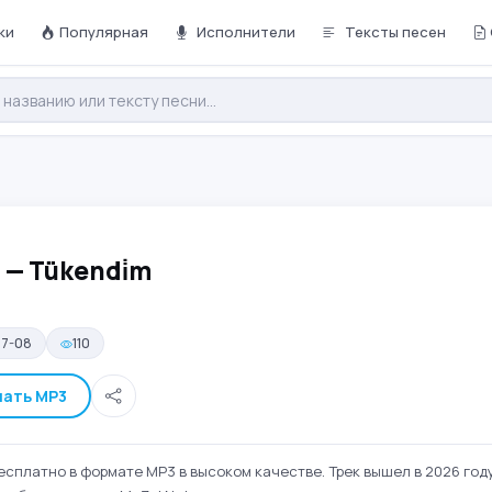
ки
Популярная
Исполнители
Тексты песен
n — Tükendi̇m
07-08
110
чать MP3
бесплатно в формате MP3 в высоком качестве. Трек вышел в 2026 году.