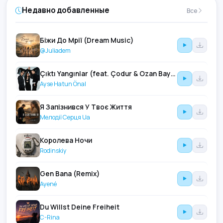
Недавно добавленные
Все
Біжи До Мрії (Dream Music)
@Juliadem
Çıktı Yangınlar (feat. Çodur & Ozan Bayrasa)
Ayse Hatun Önal
Я Запізнився У Твоє Життя
Мелодії Серця Ua
Королева Ночи
Rodinskiy
Gen Bana (Remix)
Ayené
Du Willst Deine Freiheit
C-Rina