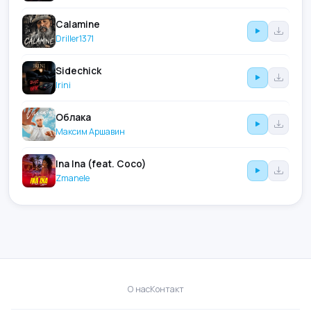
Calamine
Driller1371
Sidechick
Irini
Облака
Максим Аршавин
Ina Ina (feat. Coco)
Zmanele
О нас
Контакт