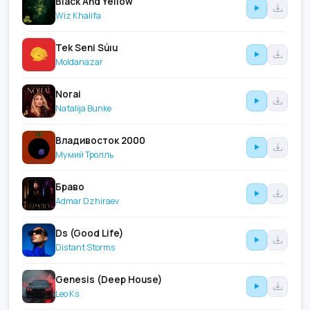
Black And Yellow
Wiz Khalifa
Tek Seni Súıu
Moldanazar
Norai
Natalija Bunke
Владивосток 2000
Мумий Тролль
Браво
Admar Dzhiraev
Ds (Good Life)
Distant Storms
Genesis (Deep House)
Leo Ks