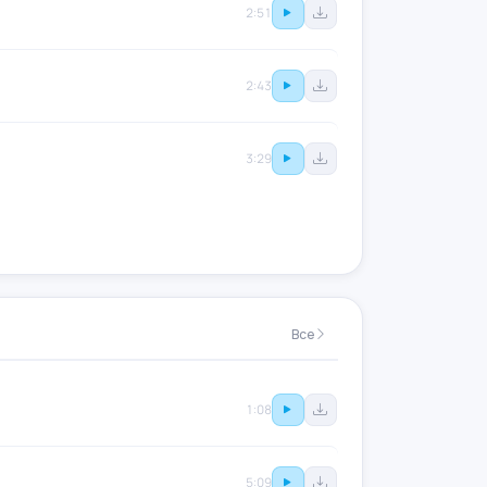
2:51
2:43
3:29
Все
1:08
5:09