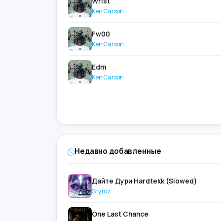
Wrist
Ken Carson
Fw00
Ken Carson
Edm
Ken Carson
Недавно добавленные
Дайте Дури Hardtekk (Slowed)
Styroz
One Last Chance