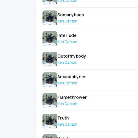
Ken Carson
Somanybags
Ken Carson
Interlude
Ken Carson
Outofmybody
Ken Carson
Amandabynes
Ken Carson
Flamethrower
Ken Carson
Truth
Ken Carson