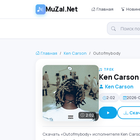
MuZal.Net
Главная
Новин
Главная
Ken Carson
Outofmybody
ТРЕК
Ken Carson
Ken Carson
2:02
2026-
Ска
2:02
Скачать «Outofmybody» исполнителя Ken Carson