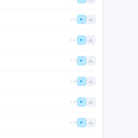
2:54
3:41
3:13
2:48
3:34
4:28