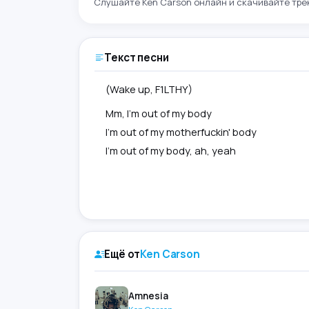
Слушайте Ken Carson онлайн и скачивайте трек
Текст песни
(Wake up, F1LTHY)
Mm, I'm out of my body
I'm out of my motherfuckin' body
I'm out of my body, ah, yeah
Ещё от
Ken Carson
Amnesia