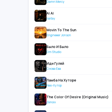
Damn Mercy
Ai Ai
Isatay
Movin To The Sun
Engineeer Jonson
Было И Было
Dm Studio
Иди Гуляй
Снова Ева
Ламба На Хуторе
Neo-Хутор
The Color Of Desire (Original Music)
Zenoix