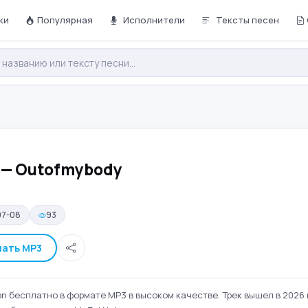
ки
Популярная
Исполнители
Тексты песен
 — Outofmybody
07-08
93
чать MP3
 бесплатно в формате MP3 в высоком качестве. Трек вышел в 2026 г