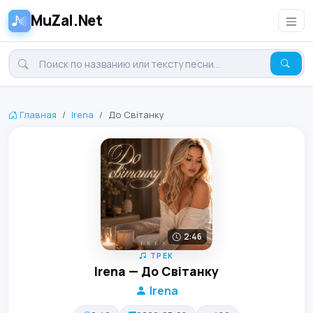
MuZal.Net
Главная
Irena
До Світанку
2:46
ТРЕК
Irena — До Світанку
Irena