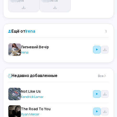
Djkropyva
Diaspora Ua
Ещё от
Irena
1
Липневий Вечір
Irena
Недавно добавленные
Все
Not Like Us
Kendrick Lamar
The Road To You
Ryan Mercer