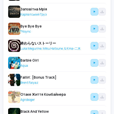
Заповітна Мрія
Карпатський Груз
Bye Bye Bye
*Nsync
終わらないストーリー
Luka Megurine, Miku Hatsune, & Kma-二木
Barbie Girl
Aqua
Fallin'. [Bonus Track]
Brent Faiyaz
Отаке Життя Комбайнера
Agroboger
Black And Yellow