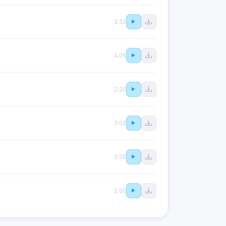
2:32
4:05
2:20
3:03
2:50
2:50