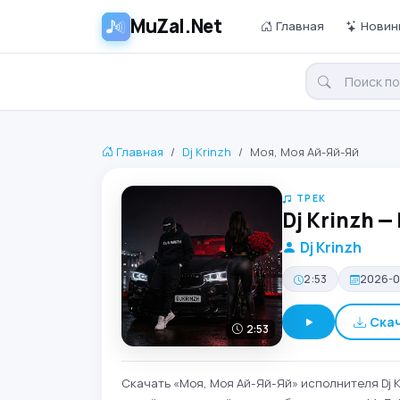
MuZal.Net
Главная
Новин
Главная
Dj Krinzh
Моя, Моя Ай-Яй-Яй
ТРЕК
Dj Krinzh 
Dj Krinzh
2:53
2026-0
Ска
2:53
Скачать «Моя, Моя Ай-Яй-Яй» исполнителя Dj K