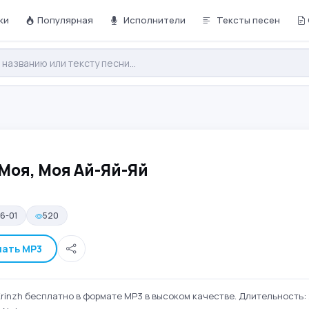
ки
Популярная
Исполнители
Тексты песен
— Моя, Моя Ай-Яй-Яй
6-01
520
чать MP3
rinzh бесплатно в формате MP3 в высоком качестве. Длительность: 2