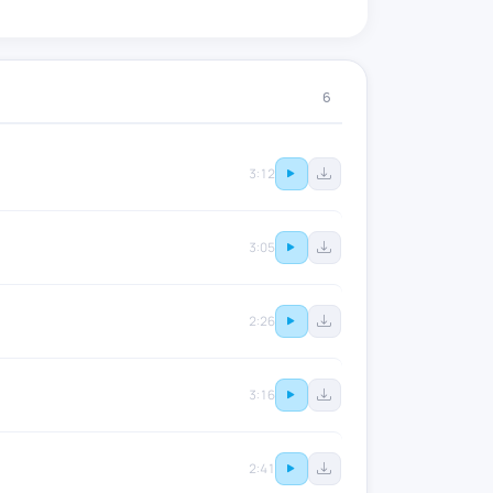
6
3:12
3:05
2:26
3:16
2:41