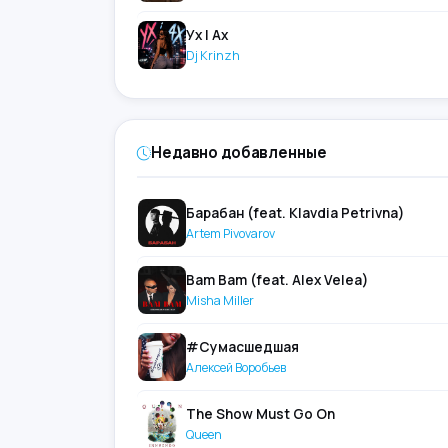
Ух І Ах
Dj Krinzh
Недавно добавленные
Барабан (feat. Klavdia Petrivna)
Artem Pivovarov
Bam Bam (feat. Alex Velea)
Misha Miller
#Сумасшедшая
Алексей Воробьев
The Show Must Go On
Queen