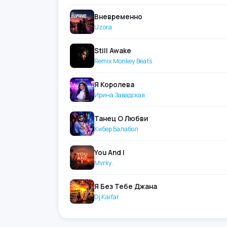
Вневременно
Uzora
Still Awake
Remix Monkey Beats
Я Королева
Ирина Завадская
Танец О Любви
Кибер Балабол
You And I
Mvrky.
Я Без Тебе Джана
Dj Kaifar