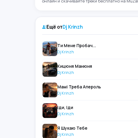
онлайн и скачивайте треки бесплатно на MuZal
Ещё от
Dj Krinzh
Ти Мене Пробач...
Dj Krinzh
Кицюня Манюня
Dj Krinzh
Мамі Треба Апероль
Dj Krinzh
Іди, Іди
Dj Krinzh
Я Шукаю Тебе
Dj Krinzh