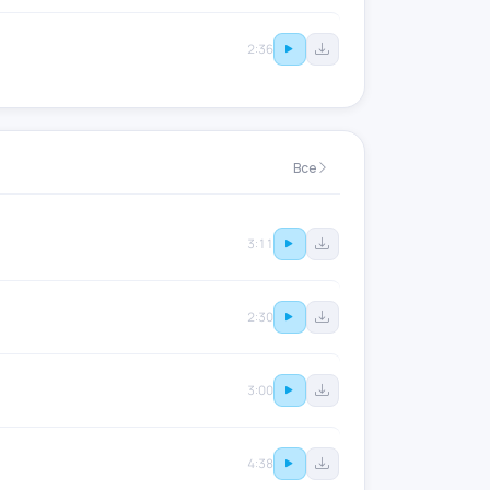
2:36
Все
3:11
2:30
3:00
4:38