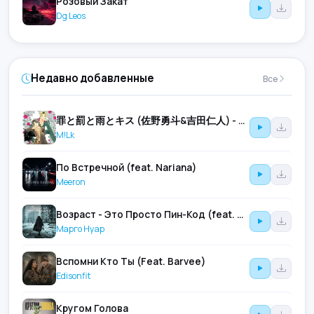
Розовый Закат
Dg Leos
Недавно добавленные
Все
罪と罰と雨とキス (佐野勇斗&吉田仁人) - Tsumi To Batsu To Ame To Kiss (Hayato Sano & Jinto Yoshida)
M!Lk
По Встречной (feat. Nariana)
Meeron
Возраст - Это Просто Пин-Код (feat. Александра Чистякова & Лилия Вайн)
Марго Нуар
Вспомни Кто Ты (Feat. Barvee)
Edisonfit
Кругом Голова