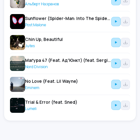
Альберт Назранов
Sunflower (Spider-Man: Into The Spider-Verse) (feat. Swae Lee)
Post Malone
Chin Up, Beautiful
Jutes
Маґура 47 (Feat. АдʼЮнкт) (feat. Sergio Tacchini & Культурні Сили)
Nord Division
No Love (Feat. Lil Wayne)
Eminem
Trial & Error (feat. Sned)
Lumeli