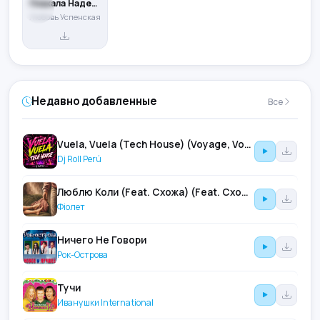
Плакала Надежда (feat. Jakone & Kiliana)
Любовь Успенская
Недавно добавленные
Все
Vuela, Vuela (Tech House) (Voyage, Voyage)
Dj Roll Perú
Люблю Коли (Feat. Схожа) (Feat. Схожа)
Фіолет
Ничего Не Говори
Рок-Острова
Тучи
Иванушки International