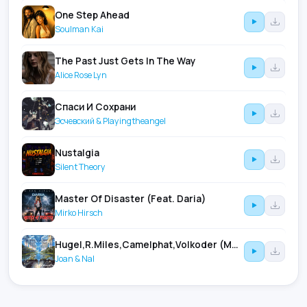
One Step Ahead
Soulman Kai
The Past Just Gets In The Way
Alice Rose Lyn
Спаси И Сохрани
Эсчевский & Playingtheangel
Nustalgia
Silent Theory
Master Of Disaster (Feat. Daria)
Mirko Hirsch
Hugel,R.Miles,Camelphat,Volkoder (Movin' To The Sun Vs Children Vs U.Moment.)
Joan & Nal