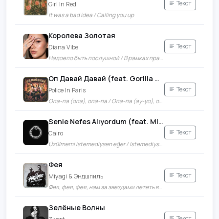
Текст
Girl In Red
It was a bad idea / Calling you up
Королева Золотая
Текст
Diana Vibe
Надоело быть послушной / В рамках правильных сидеть
Оп Давай Давай (feat. Gorilla Glue & Lil Nakur)
Текст
Police In Paris
Опа-па (опа), опа-па / Опа-па (ay-yo), опа-па
Senle Nefes Alıyordum (feat. Mina)
Текст
Cairo
Üzülmemi istemediysen eğer / Istemediysen eğer
Фея
Текст
Miyagi & Эндшпиль
Фея, фея, фея, нам за звездами лететь ведь / Никогда не поздно постареть
Зелёные Волны
Текст