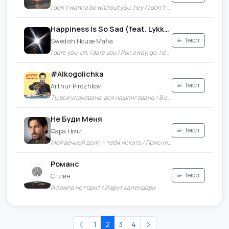
I don't wanna be without you, hey / I don't wanna live without you, say
Happiness Is So Sad (feat. Lykke Li)
Текст
Swedish House Mafia
I dare you, oh, I dare you / Run away, go, I dare you
#Alkogolichka
Текст
Arthur Pirozhkov
Ты вся упакована, вся нашпигована / В общем ты вся очарована, околдована
Не Буди Меня
Текст
Фара Ночи
Мой вечный долг — тебя искать / Приснись
Романс
Текст
Сплин
И лампа не горит / И врут календари
1
2
3
4