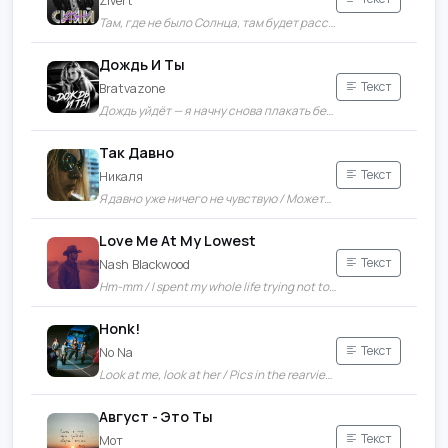
Zivert
Там, где не было Солнца, там будет рассвет / Так монотонно, там, где нас нет
Дождь И Ты
Текст
Bratvazone
Дождь уйдёт — я начну снова плакать без тебя / Ночь зовёт, но в ответ лишь пустота и тишина
Так Давно
Текст
Никаля
Я давно уже ничего не чувствую / Можете мне продать любовь или боль
Love Me At My Lowest
Текст
Nash Blackwood
Hm-mm / I spent my whole life trying not to break
Honk!
Текст
No Na
Look at me, look at her / Pics in the rearview mirror
Август - Это Ты
Текст
Мот