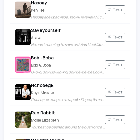
Назову
Текст
Ken Tee
Назову всё красивое, твоим именем / Если, вдруг, ты всего лишь сон - не буди меня
Saveyourself
Текст
Asava
No one is coming to save us / And I feel like you should know
Bobi-Boba
Текст
Bobi & Boba
О-о-о, эпи кю-кю-кю, эпи бё-бё-бё Боби-Боба / Карино эль триамо бай-бам-бу
Исповедь
Текст
Круг Михаил
Я сегодня в церкви старой / Перед батюшкой стою
Run Rabbit
Текст
Mollie Elizabeth
You best be bashed around the bush once or twice / Before you get to taste the finer life