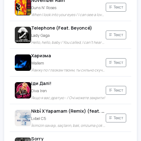
November Rain
Текст
Guns N' Roses
When I look into your eyes / I can see a love restrained
Telephone (Feat. Beyoncé)
Текст
Lady Gaga
Hello, hello, baby / You called, I can't hear a thing
Харизма
Текст
Wallem
Я вижу по глазкам твоим, ты сильно скучаешь по нам / Вокруг меня миллион дам, любовь лишь тебе я отдам
Іди Далі!
Текст
Diva Iren
Якщо я вас дратую - / Очі можете закрити!
Nkbi̇ X Yapamam (Remix) (feat. Güneş)
Текст
Lvbel C5
İkimizin savaşı, saçların, bak, omzuma çok yakışır / Bebeğim inan bana çok karışık kafam, karışık kafam
Sorry