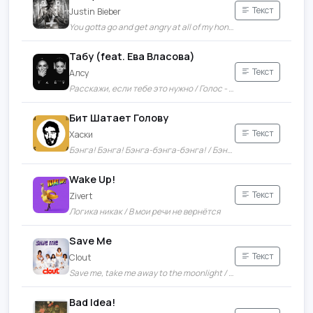
Текст
Justin Bieber
You gotta go and get angry at all of my honesty / You know I try, but I don't do too well with apologies
Табу (feat. Ева Власова)
Текст
Алсу
Расскажи, если тебе это нужно / Голос - колыбель и непослушный
Бит Шатает Голову
Текст
Хаски
Бэнга! Бэнга! Бэнга-бэнга-бэнга! / Бэнга! Псина! Псина! Псина!
Wake Up!
Текст
Zivert
Логика никак / В мои речи не вернётся
Save Me
Текст
Clout
Save me, take me away to the moonlight / The people around me don't feel right
Bad Idea!