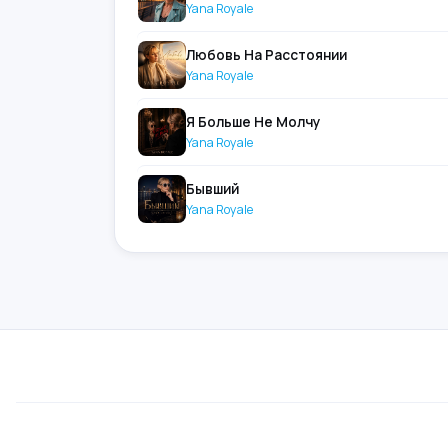
Yana Royale
Любовь На Расстоянии
Yana Royale
Я Больше Не Молчу
Yana Royale
Бывший
Yana Royale