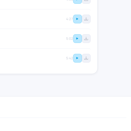
4:27
5:02
5:42