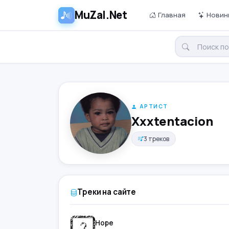
MuZal.Net
Главная
Новин
АРТИСТ
Xxxtentacion
3 треков
Треки на сайте
Hope