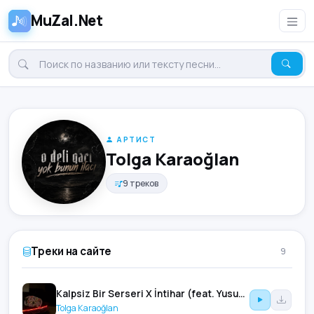
MuZal.Net
АРТИСТ
Tolga Karaoğlan
9 треков
Треки на сайте
9
Kalpsiz Bir Serseri X İntihar (feat. Yusuflex & Leblach)
Tolga Karaoğlan