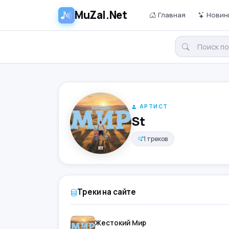
MuZal.Net
Главная
Новин
АРТИСТ
St
1 треков
Треки на сайте
Жестокий Мир