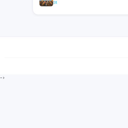
St
-->