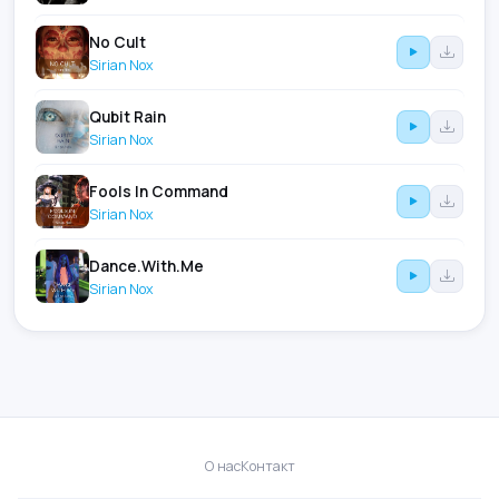
No Cult
Sirian Nox
Qubit Rain
Sirian Nox
Fools In Command
Sirian Nox
Dance.With.Me
Sirian Nox
О нас
Контакт