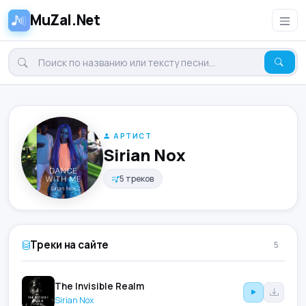
MuZal.Net
АРТИСТ
Sirian Nox
5 треков
Треки на сайте
5
The Invisible Realm
Sirian Nox