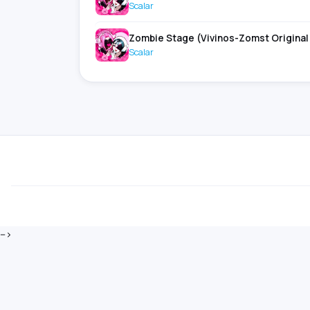
Scalar
Zombie Stage (Vivinos-Zomst Original 
Scalar
-->