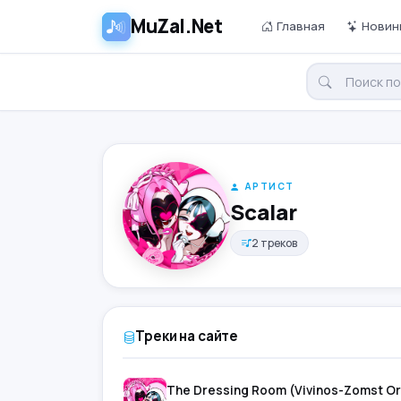
MuZal.Net
Главная
Новин
АРТИСТ
Scalar
2 треков
Треки на сайте
The Dressing Room (Vivinos-Zomst Ori