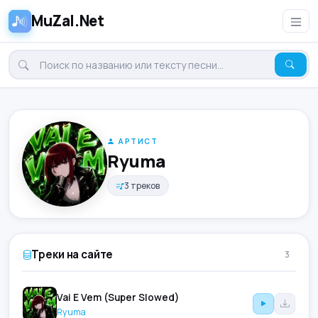
MuZal.Net
АРТИСТ
Ryuma
3 треков
Треки на сайте
3
Vai E Vem (Super Slowed)
Ryuma