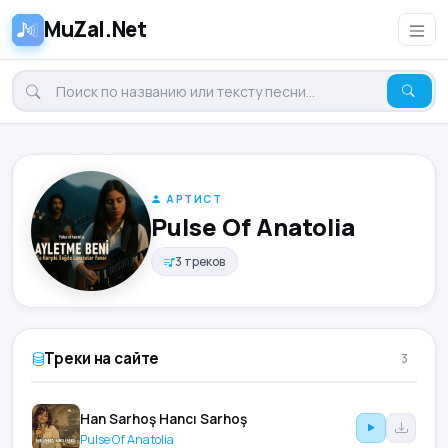
MuZal.Net
АРТИСТ
Pulse Of Anatolia
3 треков
Треки на сайте
3
Han Sarhoş Hancı Sarhoş
Pulse Of Anatolia