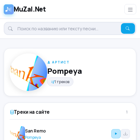
MuZal.Net
АРТИСТ
Pompeya
1 треков
Треки на сайте
1
San Remo
Pompeya