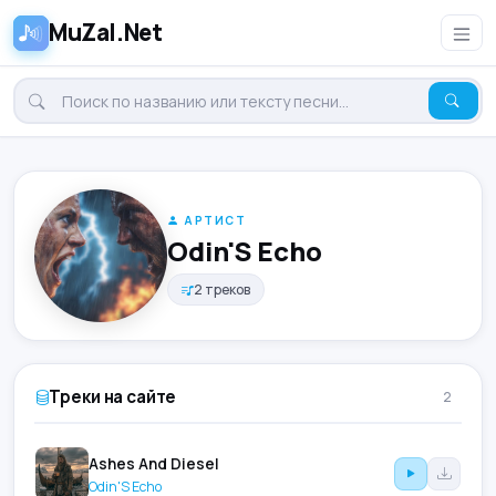
MuZal.Net
АРТИСТ
Odin'S Echo
2 треков
Треки на сайте
2
Ashes And Diesel
Odin'S Echo