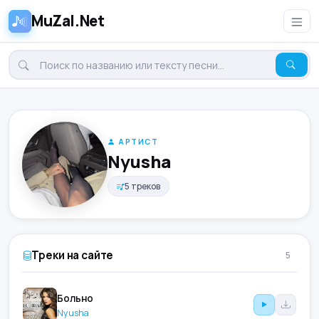
MuZal.Net
АРТИСТ
Nyusha
5 треков
Треки на сайте
5
Больно
Nyusha