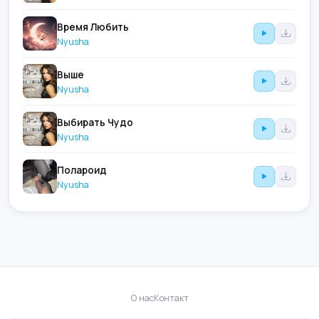
Время Любить
Nyusha
Выше
Nyusha
Выбирать Чудо
Nyusha
Полароид
Nyusha
О нас
Контакт