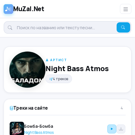
MuZal.Net
АРТИСТ
Night Bass Atmos
4 треков
Треки на сайте
4
Бомба-Бомба
Night Bass Atmos