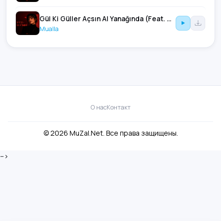
Gül Ki Güller Açsın Al Yanağında (Feat. Alaz Anatolia, Asel Can & Erol Sever Official)
Mualla
О нас
Контакт
© 2026 MuZal.Net. Все права защищены.
-->