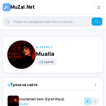
MuZal.Net
АРТИСТ
Mualla
2 треков
Треки на сайте
2
Unutamam Seni (Eşref Rüya)
Mualla