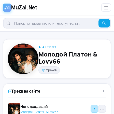
MuZal.Net
АРТИСТ
Молодой Платон &
Lovv66
1 треков
Треки на сайте
1
Неподходящий
Молодой Платон & Lovv66