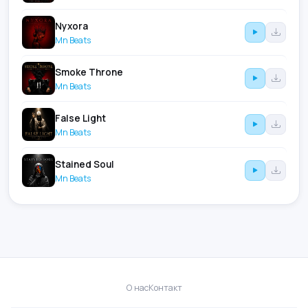
Nyxora
Mn Beats
Smoke Throne
Mn Beats
False Light
Mn Beats
Stained Soul
Mn Beats
О нас
Контакт