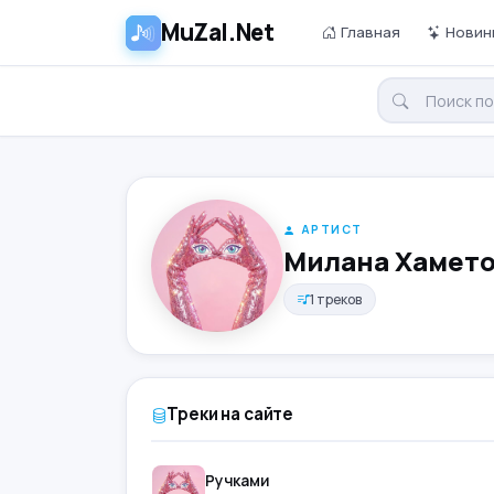
MuZal.Net
Главная
Новин
АРТИСТ
Милана Хамет
1 треков
Треки на сайте
Ручками