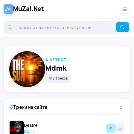
MuZal.Net
АРТИСТ
Mdmk
2 треков
Треки на сайте
2
Desire
Mdmk