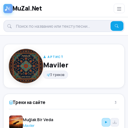
MuZal.Net
АРТИСТ
Maviler
3 треков
Треки на сайте
3
Muğlak Bir Veda
Maviler