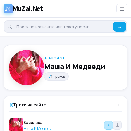
MuZal.Net
АРТИСТ
Маша И Медведи
1 треков
Треки на сайте
1
Василиса
Маша И Медведи