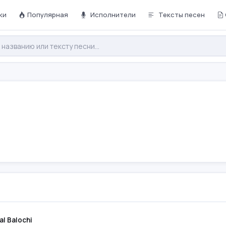
ки
Популярная
Исполнители
Тексты песен
dal Bita| Balochi