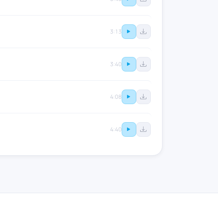
3:13
3:40
4:08
4:40