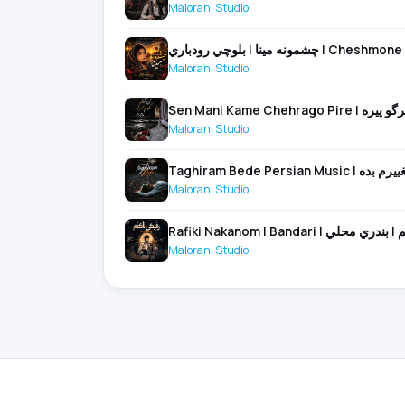
Malorani Studio
ونه مينا | بلوچي رودباري
Malorani Studio
Malorani Studio
Taghiram Bede Persian Music | م بده
Malorani Studio
Rafiki Nakanom | Bandari | لي
Malorani Studio