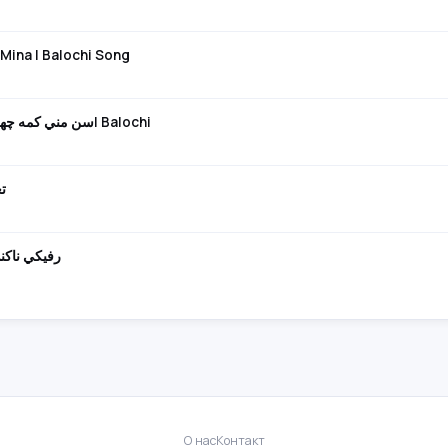
چشم | Cheshmone Mina | Balochi Song
Sen Mani Kame Chehrago Pire | سن مني كمه چهرگو پيره| Balochi
تغيير
رفيكي ناكنم | بندري مح
О нас
Контакт