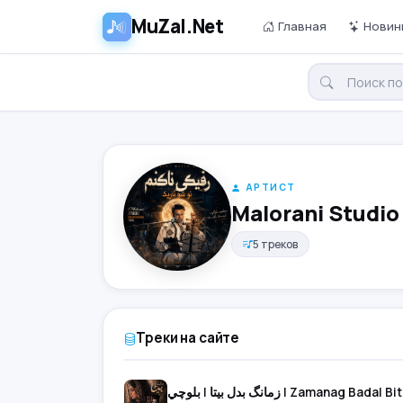
MuZal.Net
Главная
Новин
АРТИСТ
Malorani Studio
5 треков
Треки на сайте
زمانگ بدل بيتا | بلوچي | Zamanag Ba