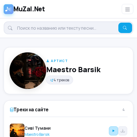
MuZal.Net
АРТИСТ
Maestro Barsik
4 треков
Треки на сайте
4
Сиві Тумани
Maestro Barsik