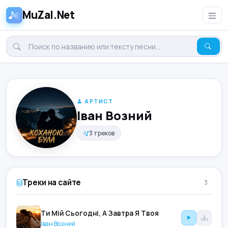
MuZal.Net
АРТИСТ
Іван Возний
3 треков
Треки на сайте
3
Ти Мій Сьогодні, А Завтра Я Твоя
Іван Возний