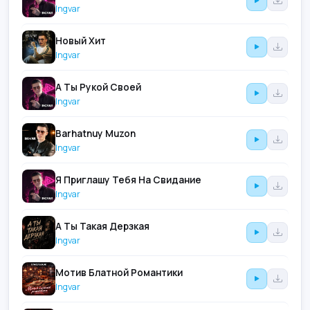
Ingvar
Новый Хит
Ingvar
А Ты Рукой Своей
Ingvar
Barhatnuy Muzon
Ingvar
Я Приглашу Тебя На Свидание
Ingvar
А Ты Такая Дерзкая
Ingvar
Мотив Блатной Романтики
Ingvar