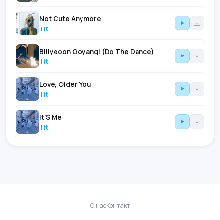
Not Cute Anymore
Illit
Billyeoon Goyangi (Do The Dance)
Illit
Love, Older You
Illit
It'S Me
Illit
О нас
Контакт