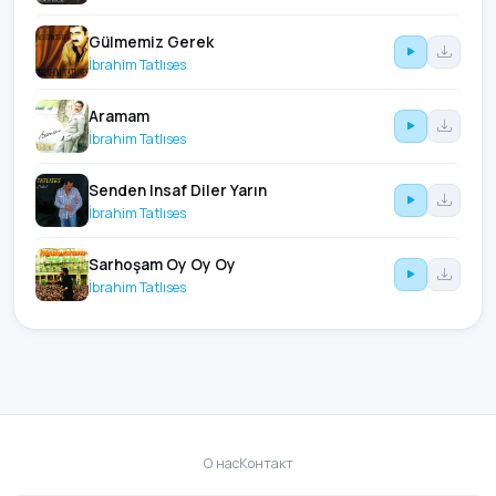
Gülmemiz Gerek
İbrahim Tatlıses
Aramam
İbrahim Tatlıses
Senden Insaf Diler Yarın
İbrahim Tatlıses
Sarhoşam Oy Oy Oy
İbrahim Tatlıses
О нас
Контакт