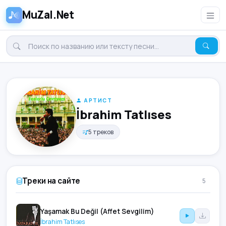
MuZal.Net
АРТИСТ
İbrahim Tatlıses
5 треков
Треки на сайте
5
Yaşamak Bu Değil (Affet Sevgilim)
İbrahim Tatlıses