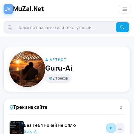
MuZal.Net
АРТИСТ
Guru-Ai
2 треков
Треки на сайте
2
Без Тебя Ночей Не Сплю
Guru-Ai