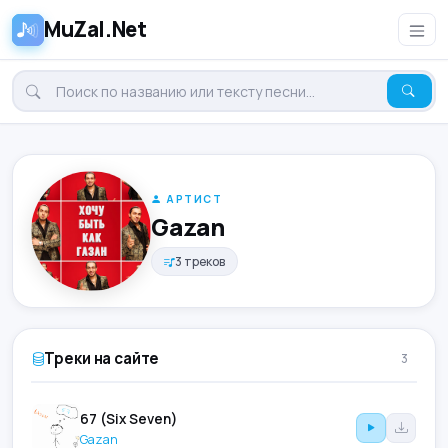
MuZal.Net
АРТИСТ
Gazan
3 треков
Треки на сайте
3
67 (Six Seven)
Gazan