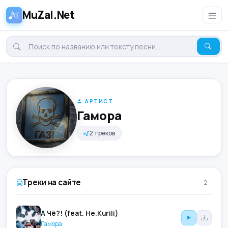
MuZal.Net
АРТИСТ
Гамора
2 треков
Треки на сайте
2
А Чё?! (feat. Не.Kurili)
Гамора