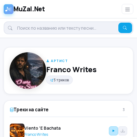
MuZal.Net
АРТИСТ
Franco Writes
3 треков
Треки на сайте
3
Viento 'E Bachata
Franco Writes