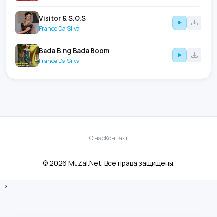
Visitor & S.O.S
France Da Silva
Bada Bıng Bada Boom
France Da Silva
О нас
Контакт
© 2026 MuZal.Net. Все права защищены.
-->