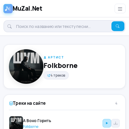
MuZal.Net
АРТИСТ
Folkborne
4 треков
Треки на сайте
4
А Воно Горить
Folkborne