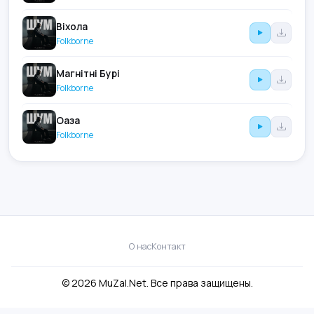
Віхола
Folkborne
Магнітні Бурі
Folkborne
Оаза
Folkborne
О нас
Контакт
© 2026 MuZal.Net. Все права защищены.