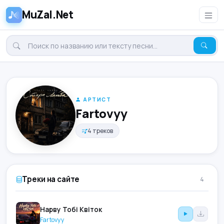
MuZal.Net
АРТИСТ
Fartovyy
4 треков
Треки на сайте
4
Нарву Тобі Квіток
Fartovyy