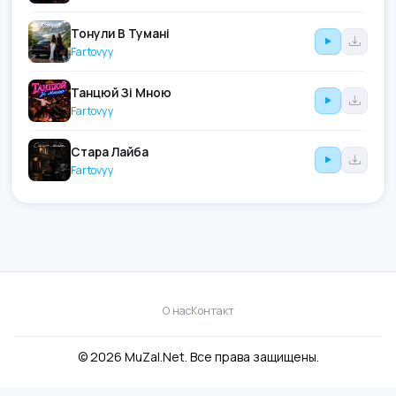
Тонули В Тумані
Fartovyy
Танцюй Зі Мною
Fartovyy
Стара Лайба
Fartovyy
О нас
Контакт
© 2026 MuZal.Net. Все права защищены.