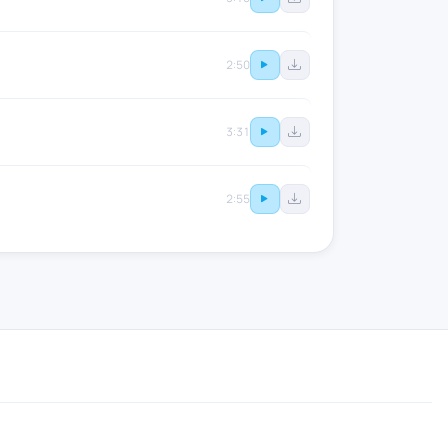
2:50
3:31
2:55