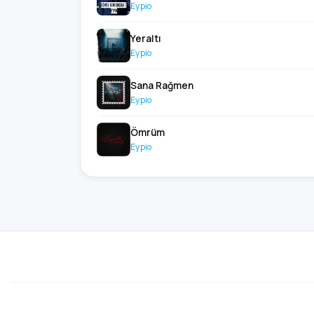
Eypio
Yeraltı
Eypio
Sana Rağmen
Eypio
Ömrüm
Eypio