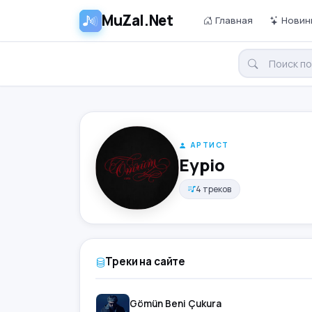
MuZal.Net
Главная
Новин
АРТИСТ
Eypio
4 треков
Треки на сайте
Gömün Beni Çukura